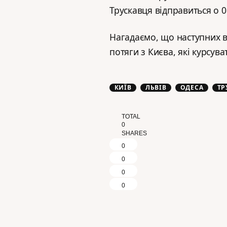
Трускавця відправиться о 0
Нагадаємо, що наступних 
потяги з Києва, які курсува
КИЇВ
ЛЬВІВ
ОДЕСА
ТР
TOTAL
0
SHARES
0
0
0
0