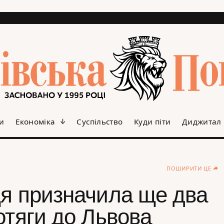
и
Економіка
Суспільство
Куди піти
Диджитал
ПОШИРИТИ ЦЕ
ця призначила ще два
отяги до Львова