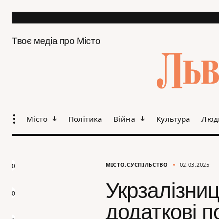
Твоє медіа про Місто
Місто
Політика
Війна
Культура
Люд
МІСТО
СУСПІЛЬСТВО
02.03.2025
0
Укрзалізни
0
додаткові п