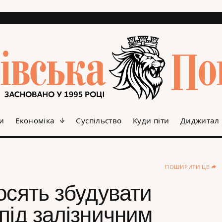
и
Економіка
Суспільство
Куди піти
Диджитал
ПОШИРИТИ ЦЕ
осять збудувати
під залізничним