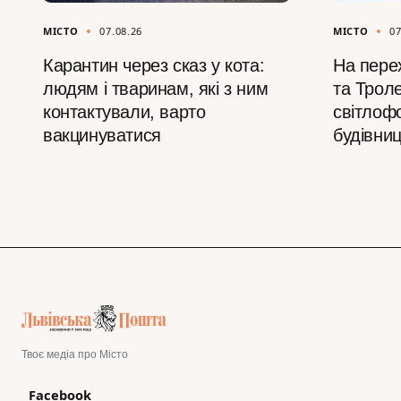
МІСТО
07.08.26
МІСТО
07
Карантин через сказ у кота:
На перех
людям і тваринам, які з ним
та Трол
контактували, варто
світлофо
вакцинуватися
будівни
Твоє медіа про Місто
Facebook