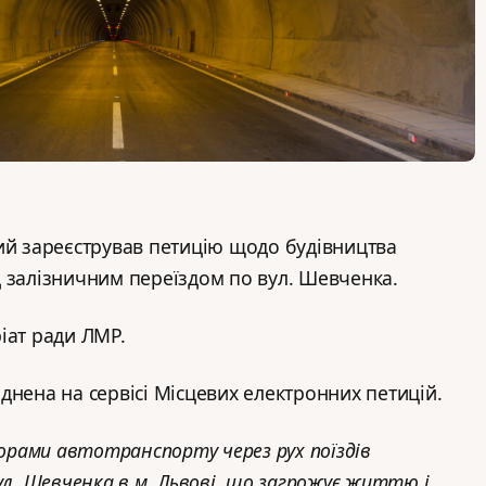
ий зареєстрував петицію щодо будівництва
 залізничним переїздом по вул. Шевченка.
іат ради ЛМР.
днена на сервісі Місцевих електронних петицій.
торами автотранспорту через рух поїздів
ул. Шевченка в м. Львові, що загрожує життю і