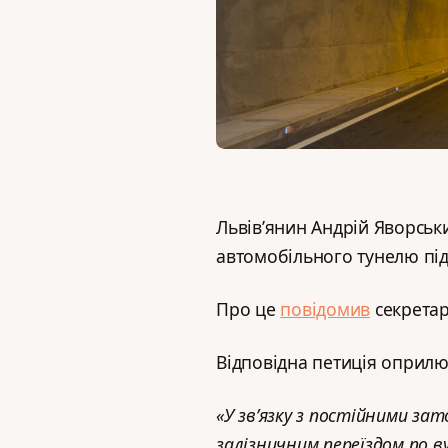
Львів’янин Андрій Яворськ
автомобільного тунелю під
Про це
повідомив
секретар
Відповідна петиція оприлю
«
У зв’язку з постійними за
залізничним переїздом по в