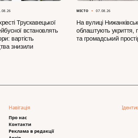
.08.26
МІСТО
07.08.26
ресті Трускавецької
На вулиці Нижанківськ
ейбусної встановлять
облаштують укриття, 
ри: вартість
та громадський прості
цтва знизили
Навігація
Іденти
Про нас
Контакти
Реклама в редакції
Архів