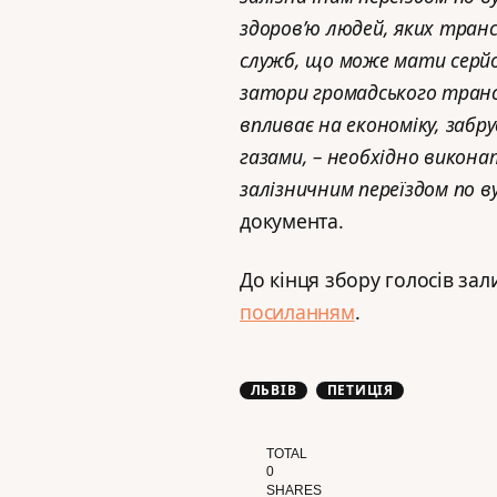
здоров’ю людей, яких тра
служб, що може мати серйо
затори громадського тран
впливає на економіку, заб
газами, – необхідно викон
залізничним переїздом по в
документа.
До кінця збору голосів за
посиланням
.
ЛЬВІВ
ПЕТИЦІЯ
TOTAL
0
SHARES