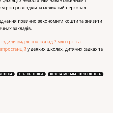
 є фахівці з недостатнім навантаженням і
номірно розподілити медичний персонал.
’єднання повинно зекономити кошти та знизити
ичних закладів.
годили виділення понад 7 млн грн на
ектростанцій
у деяких школах, дитячих садках та
ЛІНІКА
ПОЛІКЛІНІКИ
ШОСТА МІСЬКА ПОЛІКЛІНІКА