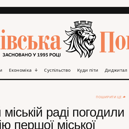
и
Економіка
Суспільство
Куди піти
Диджитал
ПОШИРИТИ ЦЕ
й міській раді погодили
ію першої міської