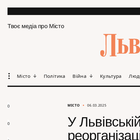
Твоє медіа про Місто
Місто
Політика
Війна
Культура
Люд
МІСТО
06.03.2025
0
У Львівські
0
реорганізац