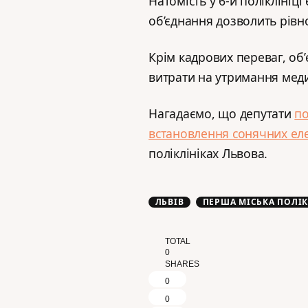
Натомість у 6-й поліклініці
об’єднання дозволить рів
Крім кадрових переваг, об
витрати на утримання мед
Нагадаємо, що депутати
по
встановлення сонячних ел
поліклініках Львова.
ЛЬВІВ
ПЕРША МІСЬКА ПОЛІК
TOTAL
0
SHARES
0
0