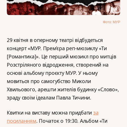
Фото: МУР
29 квітня в оперному театрі відбудеться
концерт «МУР. Прем’єра реп-мюзиклу «Ти
[Романтика]». Це перший мюзикл про митців
Розстріляного відродження, створений на
основі альбому проєкту МУР. У ньому
мовиться про самогубство Миколи
Хвильового, арешти жителів будинку «Слово»,
зраду своїм ідеалам Павла Тичини.
Квитки на виставу можна придбати
за
посиланням
. Початок о 19:30. Альбом «Ти