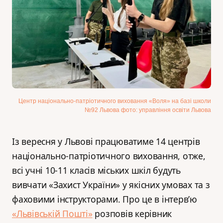
Центр національно-патріотичного виховання «Воля» на базі школи
№92 Львова фото: управління освіти Львова
Із вересня у Львові працюватиме 14 центрів
національно-патріотичного виховання, отже,
всі учні 10-11 класів міських шкіл будуть
вивчати «Захист України» у якісних умовах та з
фаховими інструкторами. Про це в інтерв’ю
«Львівській Пошті»
розповів керівник