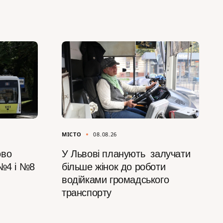
МІСТО
08.08.26
ово
У Львові планують залучати
 №4 і №8
більше жінок до роботи
водійками громадського
транспорту