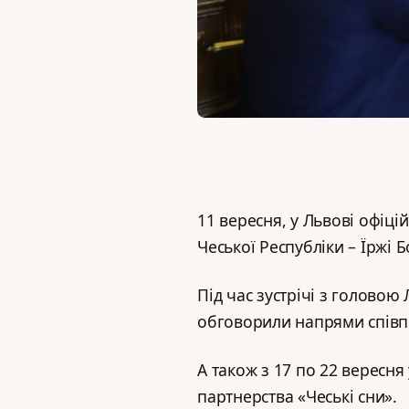
11 вересня, у Львові офіці
Чеської Республіки – Їржі 
Під час зустрічі з голово
обговорили напрями співп
А також з 17 по 22 вересня
партнерства «Чеські сни».