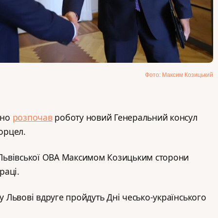
Фото: Максим Козицький
йно
розпочав
роботу новий Генеральний консул
Борцел.
ю Львівської ОВА Максимом Козицьким сторони
раці.
 у Львові вдруге пройдуть Дні чесько-українського