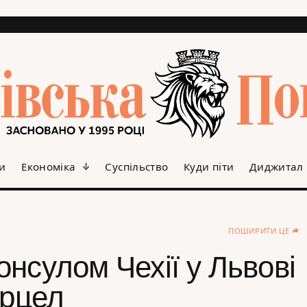
и
Економіка
Суспільство
Куди піти
Диджитал
ПОШИРИТИ ЦЕ
нсулом Чехії у Львові
орцел