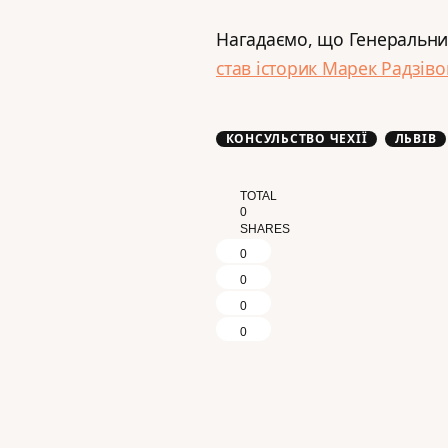
Нагадаємо, що Генеральни
став історик Марек Радзіво
КОНСУЛЬСТВО ЧЕХІЇ
ЛЬВІВ
TOTAL
0
SHARES
0
0
0
0