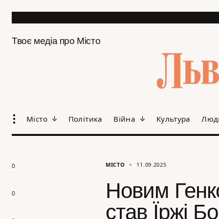
Твоє медіа про Місто
Місто
Політика
Війна
Культура
Люд
МІСТО
11.09.2025
0
Новим Генко
0
став Їржі Б