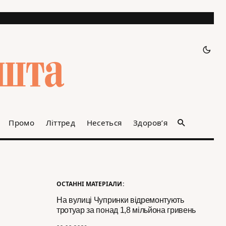
Промо
Літтред
Несеться
Здоров’я
ОСТАННІ МАТЕРІАЛИ:
На вулиці Чупринки відремонтують
тротуар за понад 1,8 мільйона гривень