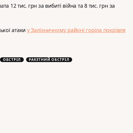
а 12 тис. грн за вибиті війна та 8 тис. грн за
ської атаки
у Залізничному районі горіла покрівля
ОБСТРІЛ
РАКЕТНИЙ ОБСТРІЛ