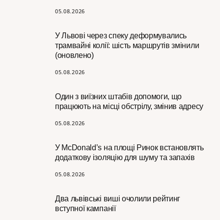
05.08.2026
У Львові через спеку деформувались
трамвайні колії: шість маршрутів змінили
(оновлено)
05.08.2026
Один з виїзних штабів допомоги, що
працюють на місці обстрілу, змінив адресу
05.08.2026
У McDonald’s на площі Ринок встановлять
додаткову ізоляцію для шуму та запахів
05.08.2026
Два львівські виші очолили рейтинг
вступної кампанії