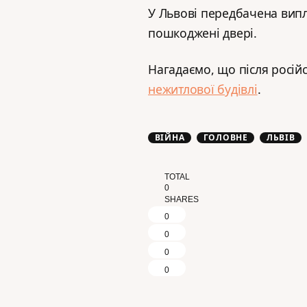
У Львові передбачена виплат
пошкоджені двері.
Нагадаємо, що після росій
нежитлової будівлі
.
ВІЙНА
ГОЛОВНЕ
ЛЬВІВ
TOTAL
0
SHARES
0
0
0
0