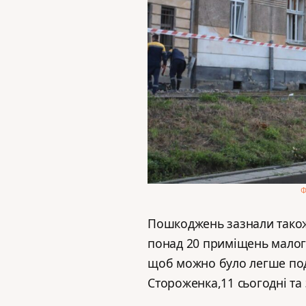
Ф
Пошкоджень зазнали також т
понад 20 приміщень малого 
щоб можно було легше пода
Стороженка,11 сьогодні т