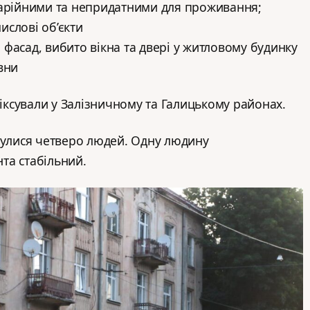
варійними та непридатними для проживання;
ислові об’єкти
фасад, вибито вікна та двері у житловому будинку
вни
ксували у Залізничному та Галицькому районах.
нулися четверо людей. Одну людину
нта стабільний.