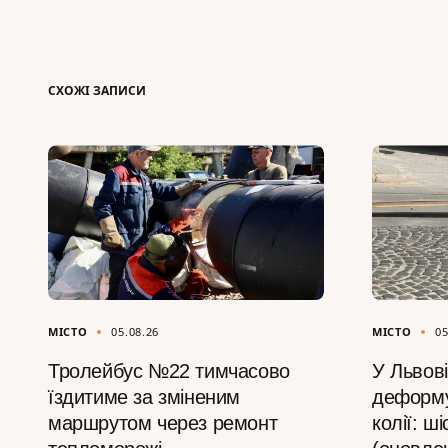
СХОЖІ ЗАПИСИ
МІСТО
05.08.26
МІСТО
05
Тролейбус №22 тимчасово
У Львові
їздитиме за зміненим
деформу
маршрутом через ремонт
колії: ш