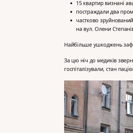
15 квартир визнані а
постраждали два пром
частково зруйнований 
на вул. Олени Степані
Найбільше ушкоджень зафі
За цю ніч до медиків звер
госпіталізували, стан паціє