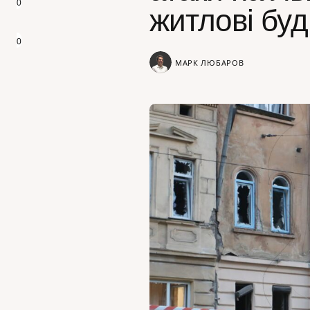
0
житлові бу
0
МАРК ЛЮБАРОВ