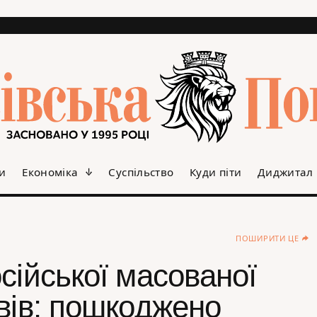
и
Економіка
Суспільство
Куди піти
Диджитал
ПОШИРИТИ ЦЕ
сійської масованої
вів: пошкоджено