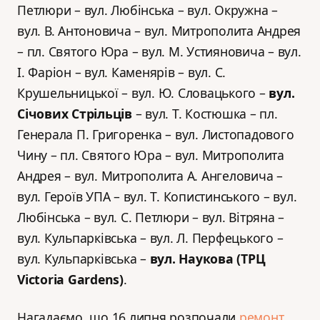
Петлюри – вул. Любінська – вул. Окружна –
вул. В. Антоновича – вул. Митрополита Андрея
– пл. Святого Юра – вул. М. Устияновича – вул.
І. Фаріон – вул. Каменярів – вул. С.
Крушельницької – вул. Ю. Словацького –
вул.
Січових Стрільців
– вул. Т. Костюшка – пл.
Генерала П. Григоренка – вул. Листопадового
Чину – пл. Святого Юра – вул. Митрополита
Андрея – вул. Митрополита А. Ангеловича –
вул. Героїв УПА – вул. Т. Копистинського – вул.
Любінська – вул. С. Петлюри – вул. Вітряна –
вул. Кульпарківська – вул. Л. Перфецького –
вул. Кульпарківська –
вул. Наукова (
ТРЦ
Victoria Gardens
)
.
Нагадаємо, що 16 липня розпочали
ремонт