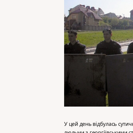
У цей день відбулась сутич
людьми з георгіївськими с