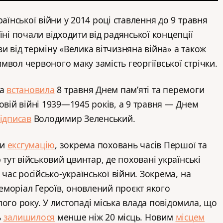
раїнської війни у 2014 році ставлення до 9 травня
їні почали відходити від радянської концепції
и від терміну «Велика вітчизняна війна» а також
вол червоного маку замість георгіївської стрічки.
да
встановила
8 травня Днем пам’яті та перемоги
овій війні 1939—1945 років, а 9 травня — Днем
ідписав
Володимир Зеленський.
ли
ексгумацію
, зокрема поховань часів Першої та
 тут військовий цвинтар, де поховані українські
 час російсько-української війни. Зокрема, на
моріал Героїв, оновлений проєкт якого
ого року. У листопаді міська влада повідомила, що
ь
залишилося
менше ніж 20 місць. Новим
місцем