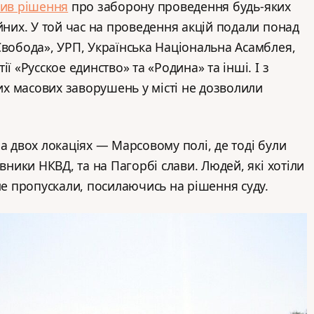
лив рішення
про заборону проведення будь-яких
йних. У той час на проведення акцій подали понад
Свобода», УРП, Українська Національна Асамблея,
ї «Русское единство» та «Родина» та інші. І з
х масових заворушень у місті не дозволили
а двох локаціях — Марсовому полі, де тоді були
івники НКВД, та на Пагорбі слави. Людей, які хотіли
не пропускали, посилаючись на рішення суду.