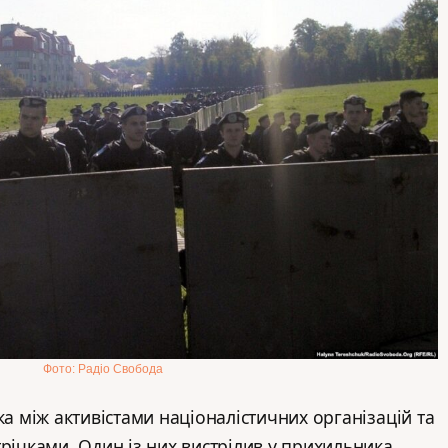
Фото: Радіо Свобода
ка між активістами націоналістичних організацій та
трічками. Один із них вистрілив у прихильника