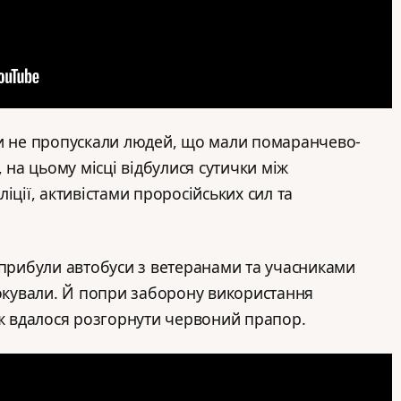
ви не пропускали людей, що мали помаранчево-
, на цьому місці відбулися сутички між
іції, активістами проросійських сил та
 прибули автобуси з ветеранами та учасниками
локували. Й попри заборону використання
 ж вдалося розгорнути червоний прапор.