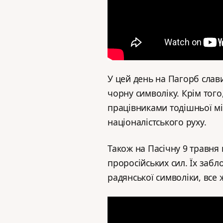
У цей день на Пагорб сла
чорну символіку. Крім того
працівниками тодішньої міл
націоналістського руху.
Також на Пасічну 9 травня
проросійських сил. Їх заб
радянської символіки, все