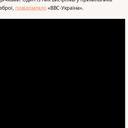
зброї,
повідомляло
«BBC-Україна».