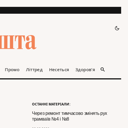
Промо
Літтред
Несеться
Здоров’я
ОСТАННІ МАТЕРІАЛИ:
Через ремонт тимчасово змінять рух
трамваїв №4 і №8