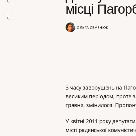
0
місці Пагор
0
ОЛЬГА СЕМЕНЮК
З часу заворушень на Пагор
великим періодом, проте за
травня, змінилося. Пропону
У квітні 2011 року депута
місті радянської комуністи