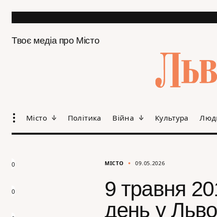
Твоє медіа про Місто
Місто
Політика
Війна
Культура
Люд
МІСТО
09.05.2026
0
9 травня 20
0
день у Льво