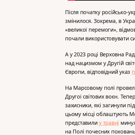
Після початку російсько-ук
змінилося. Зокрема, в Укра
«великої перемоги», відмов
почали використовувати сим
А у 2023 році Верховна Ра
над нацизмом у Другій світ
Європи, відповідний указ
п
На Марсовому полі прове
Другої світових воєн. Тепер
захисники, які загинули під
цьому місці облаштують Ме
представили
у травні
минул
на Полі почесних похован