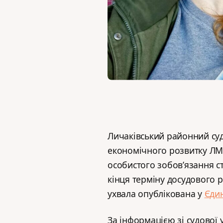
Личаківський районний су
економічного розвитку ЛМР
особистого зобов’язання ст
кінця терміну досудового р
ухвала опублікована у
Єди
За інформацією зі судової 