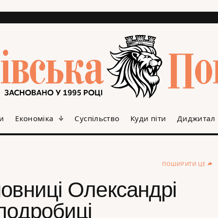
и
Економіка
Суспільство
Куди піти
Диджитал
ПОШИРИТИ ЦЕ
новниці Олександрі
подробиці