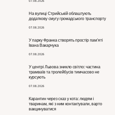
07.08.2026
На вулиці Стрийській облаштують
додаткову смугу громадського транспорту
07.08.2026
У парку Франка створять простір пам’яті
Івана Вакарчука
07.08.2026
У центрі Львова зникло світло: частина
трамваїв та тролейбусів тимчасово не
курсують
07.08.2026
Карантин через сказ у кота: людям і
тваринам, які з ним контактували, варто
вакцинуватися