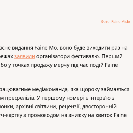
Фото: Faine Misto
ласне видання Faine Mo, воно буде виходити раз на
ережах
заявили
організатори фестивалю. Перший
бо у точках продажу мерчу під час подій Faine
рацюватиме медіакоманда, яка щороку займається
м пресрелізів. У першому номері є інтерв’ю з
онки, архівні світлини, рецензії, двосторонній
тч-картку з промокодом на знижку на квиток Faine