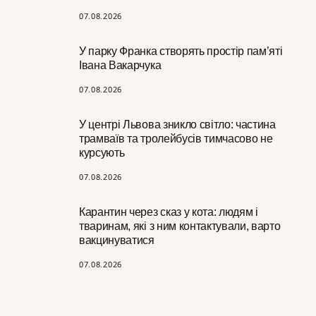
07.08.2026
У парку Франка створять простір пам’яті
Івана Вакарчука
07.08.2026
У центрі Львова зникло світло: частина
трамваїв та тролейбусів тимчасово не
курсують
07.08.2026
Карантин через сказ у кота: людям і
тваринам, які з ним контактували, варто
вакцинуватися
07.08.2026