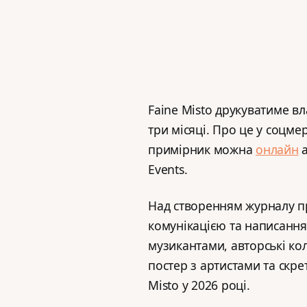
Faine Misto друкуватиме в
три місяці. Про це у соцм
примірник можна
онлайн
а
Events.
Над створенням журналу п
комунікацією та написання
музикантами, авторські кол
постер з артистами та скре
Misto у 2026 році.