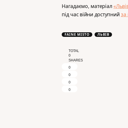
Нагадаємо, матеріал
«Льві
під час війни доступний
за
FAINE MISTO
ЛЬВІВ
TOTAL
0
SHARES
0
0
0
0