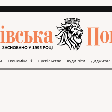
и
Економіка
Суспільство
Куди піти
Диджитал