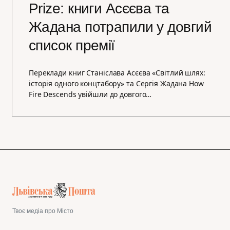
Prize: книги Асєєва та
Жадана потрапили у довгий
список премії
Переклади книг Станіслава Асєєва «Світлий шлях:
історія одного концтабору» та Сергія Жадана How
Fire Descends увійшли до довгого…
Твоє медіа про Місто