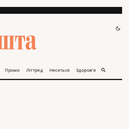
Промо
Літтред
Несеться
Здоров’я