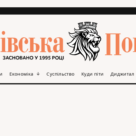
и
Економіка
Суспільство
Куди піти
Диджитал