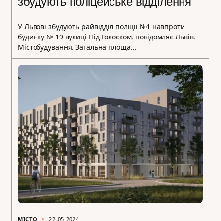
збудують поліцейське відділення
У Львові збудують райвідділ поліції №1 навпроти
будинку № 19 вулиці Під Голоском, повідомляє Львів.
Містобудування. Загальна площа…
МІСТО
22.05.2024