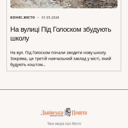
БІЗНЕС
МІСТО
01.05.2024
На вулиці Під Голоском збудують
школу
На вул. Під Голоском почали зводити нову школу.
Зокрема, це третій навчальний заклад у місті, який
будують коштом…
Твоє медіа про Місто