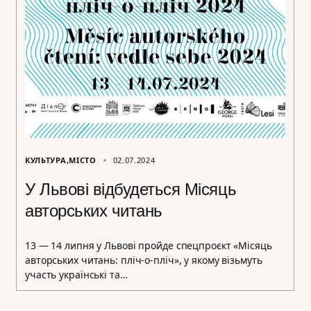
КУЛЬТУРА
МІСТО
02.07.2024
У Львові відбудеться Місяць
авторських читань
13 — 14 липня у Львові пройде спецпроєкт «Місяць
авторських читань: пліч-о-пліч», у якому візьмуть
участь українські та…