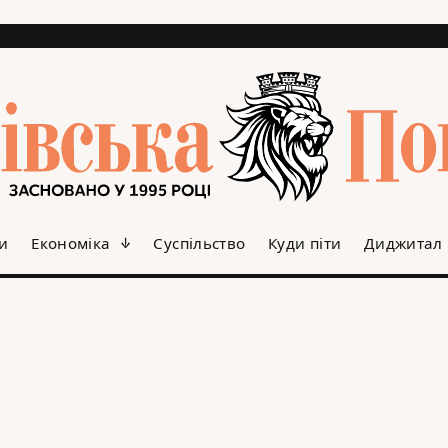
и
Економіка
Суспільство
Куди піти
Диджитал