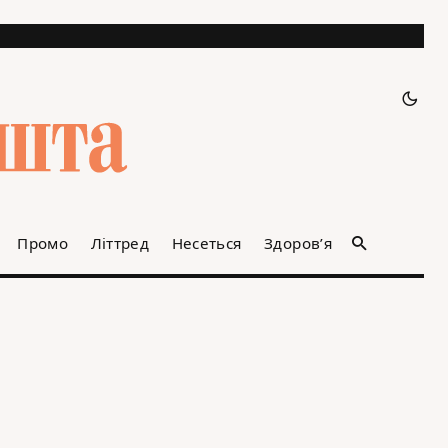
Промо
Літтред
Несеться
Здоров’я