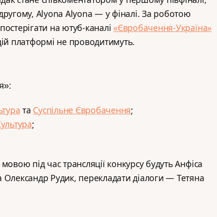
другому, Alyona Alyona — у фіналі. За роботою
постерігати на ютуб-каналі
«Євробачення-Україна»
цій платформі не проводитимуть.
я»:
ьтура
та
Суспільне Євробачення
;
Культура
;
мовою під час трансляції конкурсу будуть Анфіса
 Олександр Рудик, перекладати діалоги — Тетяна