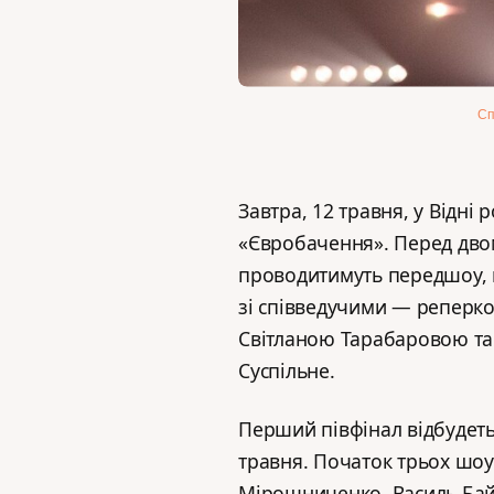
Сп
Завтра, 12 травня, у Відні
«Євробачення». Перед дво
проводитимуть передшоу, 
зі співведучими — реперко
Світланою Тарабаровою та
Суспільне.
Перший півфінал відбудеть
травня. Початок трьох шоу
Мірошниченко. Василь Байд