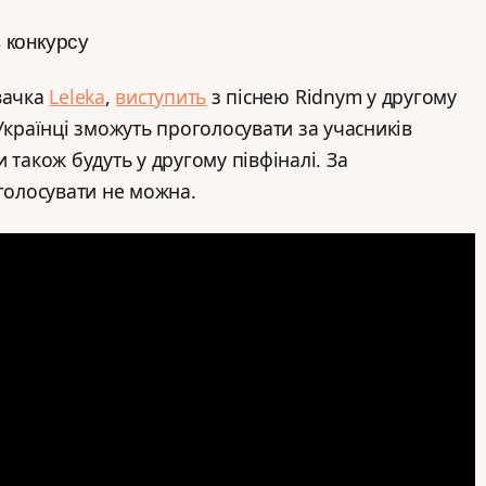
в конкурсу
вачка
Leleka
,
виступить
з піснею Ridnym у другому
Українці зможуть проголосувати за учасників
 також будуть у другому півфіналі. За
 голосувати не можна.