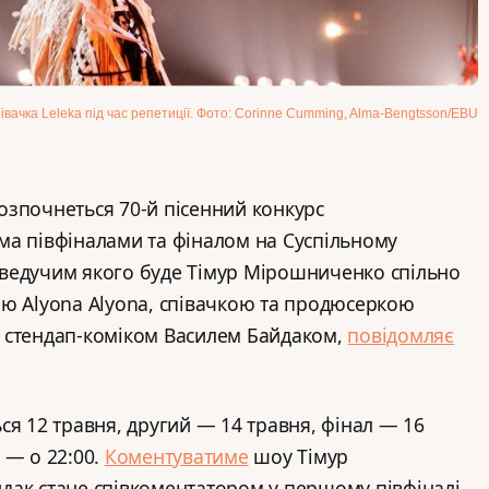
івачка Leleka під час репетиції. Фото: Corinne Cumming, Alma-Bengtsson/EBU
 розпочнеться 70-й пісенний конкурс
ма півфіналами та фіналом на Суспільному
ведучим якого буде Тімур Мірошниченко спільно
ю Alyona Alyona, співачкою та продюсеркою
 стендап-коміком Василем Байдаком,
повідомляє
ся 12 травня, другий — 14 травня, фінал — 16
 — о 22:00.
Коментуватиме
шоу Тімур
ак стане співкоментатором у першому півфіналі,