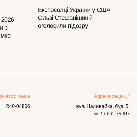
Експосолці України у США
Ользі Стефанішиній
 2026
оголосили підозру
и з
емко
фікатор медіа
Адреса редакції
R40-04806
вул. Наливайка, буд. 5,
м. Львів, 79007