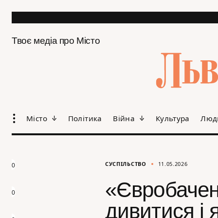
Твоє медіа про Місто
Місто
Політика
Війна
Культура
Люд
СУСПІЛЬСТВО
11.05.2026
0
«Євробачен
0
дивитися і 