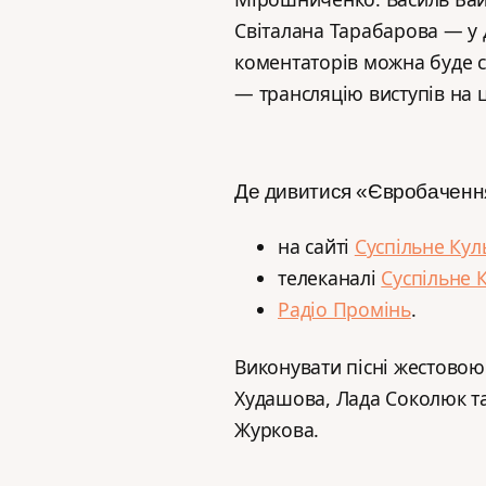
Світалана Тарабарова — у 
коментаторів можна буде с
— трансляцію виступів на 
Де дивитися «Євробаченн
на сайті
Суспільне Кул
телеканалі
Суспільне 
Радіо Промінь
.
Виконувати пісні жестовою 
Худашова, Лада Соколюк та
Журкова.