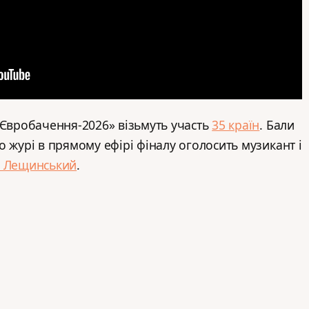
«Євробачення-2026» візьмуть участь
35 країн
. Бали
о журі в прямому ефірі фіналу оголосить музикант і
л Лещинський
.