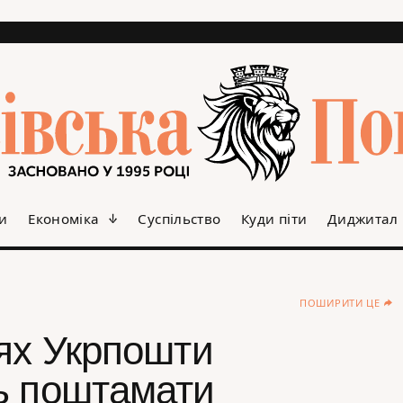
и
Економіка
Суспільство
Куди піти
Диджитал
ПОШИРИТИ ЦЕ
нях Укрпошти
ь поштамати