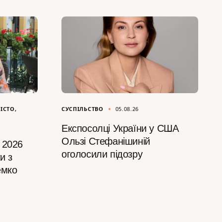
ІСТО
СУСПІЛЬСТВО
05.08.26
Експосолці України у США
Ользі Стефанішиній
 2026
оголосили підозру
и з
емко