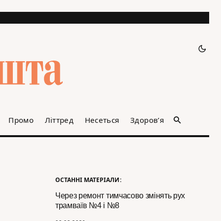
Промо
Літтред
Несеться
Здоров’я
ОСТАННІ МАТЕРІАЛИ:
Через ремонт тимчасово змінять рух
трамваїв №4 і №8