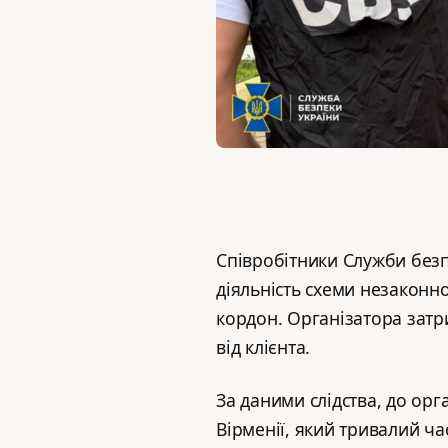
Співробітники Служби без
діяльність схеми незаконно
кордон. Організатора затр
від клієнта.
За даними слідства, до ор
Вірменії, який тривалий ч