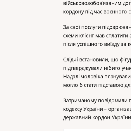
військовозобов’язаним до
кордону під час воєнного с
За свої послуги підозрюва
схеми клієнт мав сплатити а
після успішного виїзду за 
Слідчі встановили, що фігу
підтверджували нібито уча
Надалі чоловіка планували
могло б стати підставою дл
Затриманому повідомили пр
кодексу України – організ
державний кордон України 