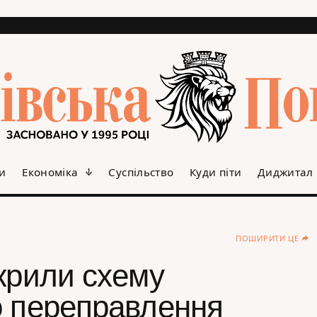
и
Економіка
Суспільство
Куди піти
Диджитал
ПОШИРИТИ ЦЕ
крили схему
о переправлення