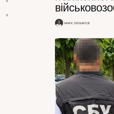
0
військовозо
0
МАРК ЛЮБАРОВ