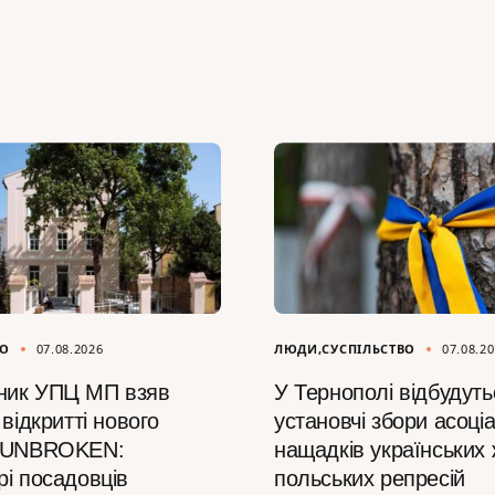
ВО
07.08.2026
ЛЮДИ
СУСПІЛЬСТВО
07.08.2
ник УПЦ МП взяв
У Тернополі відбудуть
 відкритті нового
установчі збори асоціа
у UNBROKEN:
нащадків українських
рі посадовців
польських репресій