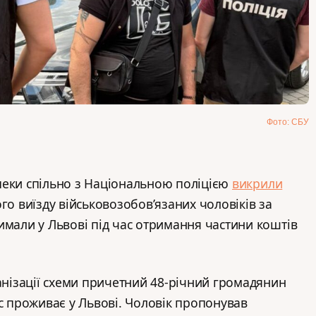
Фото: СБУ
пеки спільно з Національною поліцією
викрили
го виїзду військовозобов’язаних чоловіків за
имали у Львові під час отримання частини коштів
ганізації схеми причетний 48-річний громадянин
ас проживає у Львові. Чоловік пропонував