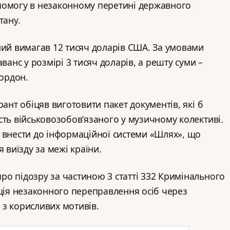
помогу в незаконному перетині державного
тану.
ний вимагав 12 тисяч доларів США. За умовами
ванс у розмірі 3 тисяч доларів, а решту суми –
кордон.
рант обіцяв виготовити пакет документів, які б
сть військовозобов’язаного у музичному колективі.
 внести до інформаційної системи «Шлях», що
я виїзду за межі країни.
о підозру за частиною 3 статті 332 Кримінального
ація незаконного переправлення осіб через
з корисливих мотивів.