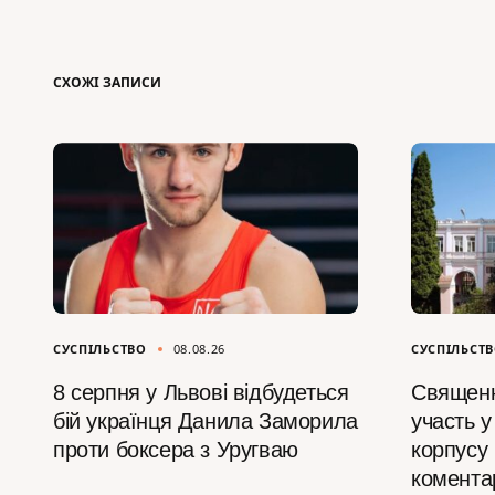
СХОЖІ ЗАПИСИ
СУСПІЛЬСТВО
08.08.26
СУСПІЛЬСТ
8 серпня у Львові відбудеться
Священ
бій українця Данила Заморила
участь у
проти боксера з Уругваю
корпус
комента