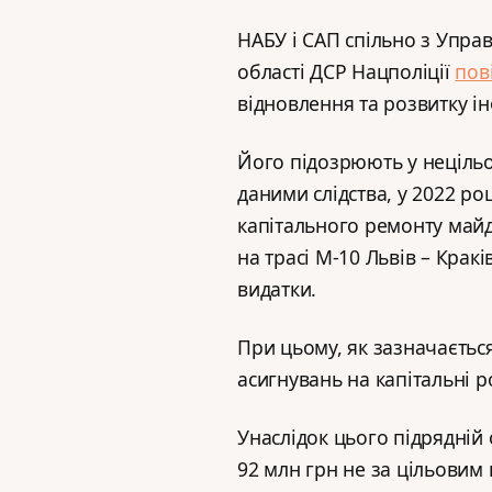
НАБУ і САП спільно з Управ
області ДСР Нацполіції
пов
відновлення та розвитку ін
Його підозрюють у неціль
даними слідства, у 2022 ро
капітального ремонту май
на трасі М-10 Львів – Крак
видатки.
При цьому, як зазначається
асигнувань на капітальні р
Унаслідок цього підрядній 
92 млн грн не за цільовим 