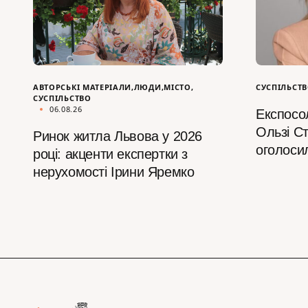
АВТОРСЬКІ МАТЕРІАЛИ
ЛЮДИ
МІСТО
СУСПІЛЬСТ
СУСПІЛЬСТВО
06.08.26
Експосо
Ользі С
Ринок житла Львова у 2026
оголоси
році: акценти експертки з
нерухомості Ірини Яремко