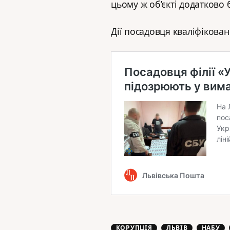
цьому ж об’єкті додатково 
Дії посадовця кваліфікован
КОРУПЦІЯ
ЛЬВІВ
НАБУ