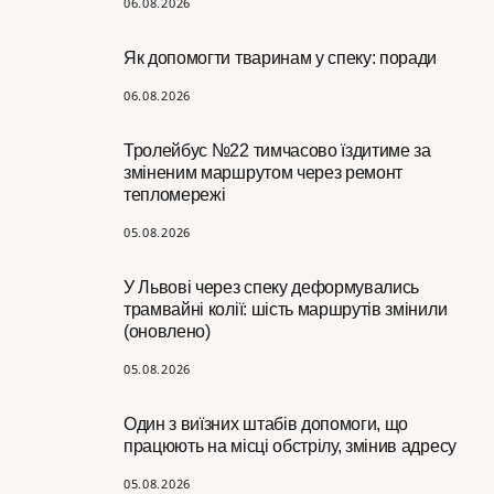
06.08.2026
Як допомогти тваринам у спеку: поради
06.08.2026
Тролейбус №22 тимчасово їздитиме за
зміненим маршрутом через ремонт
тепломережі
05.08.2026
У Львові через спеку деформувались
трамвайні колії: шість маршрутів змінили
(оновлено)
05.08.2026
Один з виїзних штабів допомоги, що
працюють на місці обстрілу, змінив адресу
05.08.2026