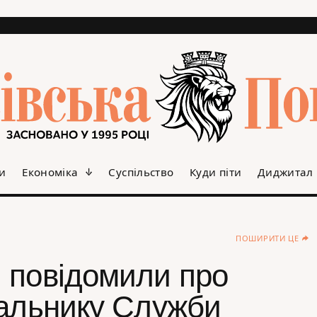
и
Економіка
Суспільство
Куди піти
Диджитал
ПОШИРИТИ ЦЕ
 повідомили про
чальнику Служби