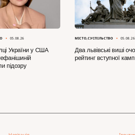
ВО
05.08.26
МІСТО
СУСПІЛЬСТВО
05.08.26
лці України у США
Два львівські виші оч
тефанішиній
рейтинг вступної камп
ли підозру