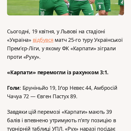
Сьогодні, 19 квітня, у Львові на стадіоні
«Україна»
відбувся
матч 25-го туру Української
Премʼєр-Ліги, у якому ФК «Карпати» зіграли
проти «Руху».
«Карпати» перемогли із рахунком 3:1.
Голи
: Бруніньйо 19, Іґор Невес 44, Амбросій
Чачуа 72 — Євген Пастух 89.
Завдяки цій перемозі «Карпати» мають 39
балів і впевнено утримують п’яту позицію в
турнірній таблиці УПЛ. «Рух» наразі посідає