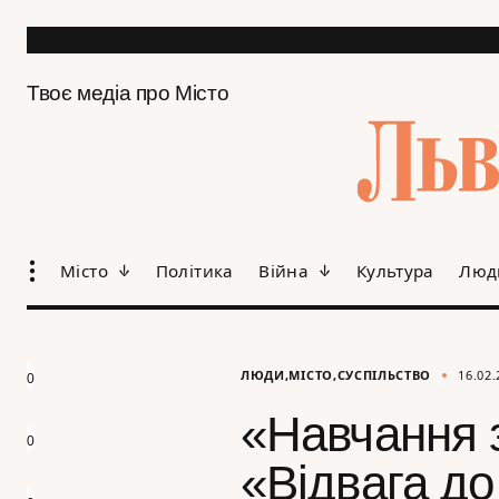
Твоє медіа про Місто
Місто
Політика
Війна
Культура
Люд
ЛЮДИ
МІСТО
СУСПІЛЬСТВО
16.02.
0
«Навчання 
0
«Відвага до