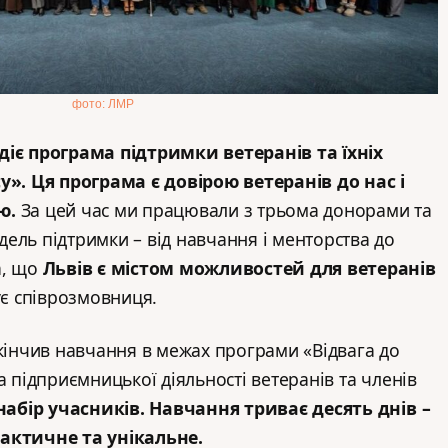
фото: ЛМР
діє програма підтримки ветеранів та їхніх
у». Ця програма є довірою ветеранів до нас і
тю.
За цей час ми працювали з трьома донорами та
ель підтримки – від навчання і менторства до
а, що
Львів є містом можливостей для ветеранів
ує співрозмовниця.
акінчив навчання в межах програми «Відвага до
а підприємницької діяльності ветеранів та членів
абір учасників. Навчання триває десять днів –
актичне та унікальне.