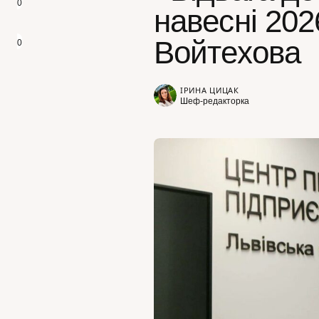
0
навесні 202
Войтехова
0
ІРИНА ЦИЦАК
Шеф-редакторка