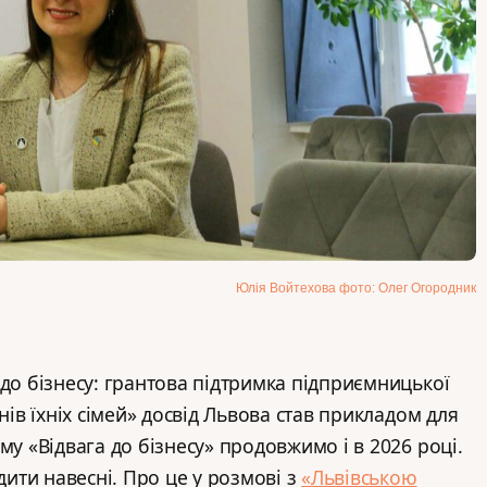
Юлія Войтехова фото: Олег Огородник
 до бізнесу: грантова підтримка підприємницької
енів їхніх сімей» досвід Львова став прикладом для
му «Відвага до бізнесу» продовжимо і в 2026 році.
ти навесні. Про це у розмові з
«Львівською