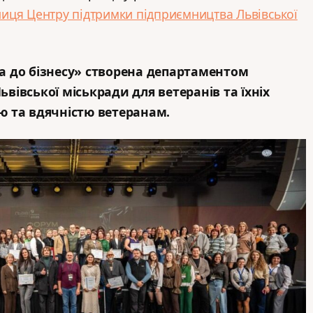
ниця Центру підтримки підприємництва Львівської
а до бізнесу» створена департаментом
вівської міськради для ветеранів та їхніх
ю та вдячністю ветеранам.