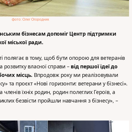
фото: Олег Огородник
анським бізнесам допоміг Центр підтримки
ої міської ради.
ті полягає в тому, щоб бути опорою для ветеранів
та розвитку власної справи –
від першої ідеї до
бочих місць.
Впродовж року ми реалізовували
су» та проєкт «Нові горизонти: ветерани у бізнесі».
а членів їхніх родин, родин полеглих Героїв, а
иклих безвісти пройшли навчання з бізнесу», –