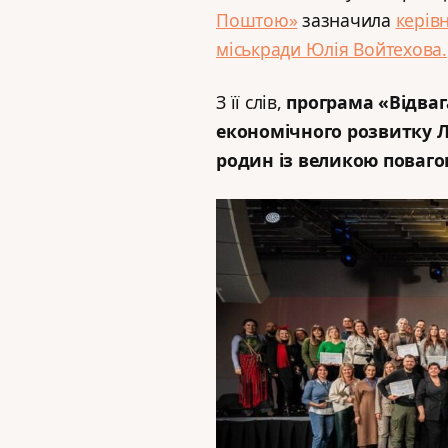
Поштою»
зазначила
керів
міськради Юлія Войтехова.
З її слів,
програма «Відваг
економічного розвитку Ль
родин із великою поваго