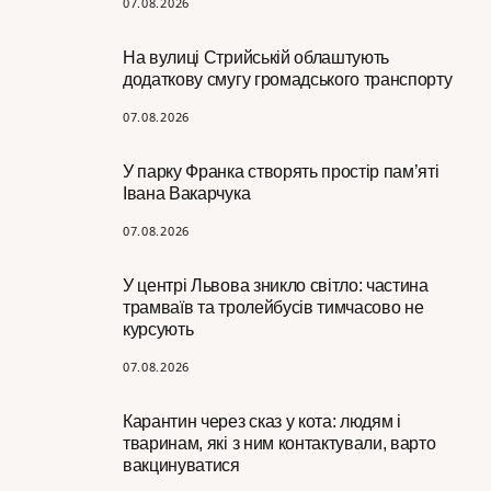
07.08.2026
На вулиці Стрийській облаштують
додаткову смугу громадського транспорту
07.08.2026
У парку Франка створять простір пам’яті
Івана Вакарчука
07.08.2026
У центрі Львова зникло світло: частина
трамваїв та тролейбусів тимчасово не
курсують
07.08.2026
Карантин через сказ у кота: людям і
тваринам, які з ним контактували, варто
вакцинуватися