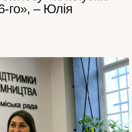
6-го», – Юлія