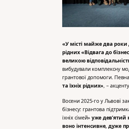
«У місті майже два роки 
рідних «Відвага до бізнес
великою відповідальніс
вибудували комплексну мод
грантової допомоги. Певн
та їхніх рідних»
, – акцент
Восени 2025-го у Львові з
бізнесу: грантова підтримк
їхніх сімей»
уже дев’ятий н
воно інтенсивне, дуже пр