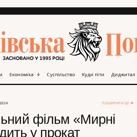
и
Економіка
Суспільство
Куди піти
Диджитал
.2024
ПОШИРИТИ ЦЕ
ьний фільм «Мирні
дить у прокат