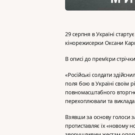
29 серпня в Україні старту
кінорежисерки Оксани Карпо
В описі до прем’єри стрічк
«Російські солдати здійсни
поля бою в Україні своїм рі
повномасштабного вторгне
перехоплювали та викладал
Взявши за основу голоси за
протиставляє їх «новому н
зворушливим жестам опор