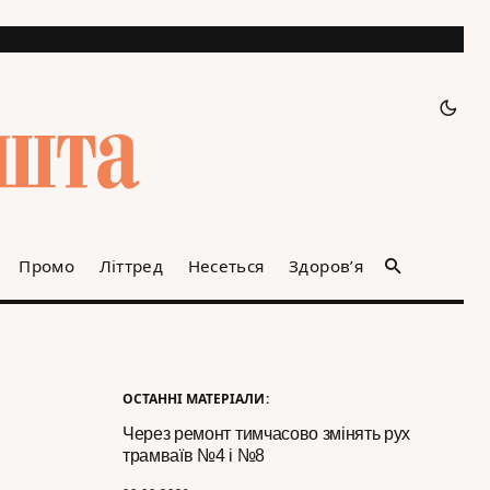
Промо
Літтред
Несеться
Здоров’я
ОСТАННІ МАТЕРІАЛИ:
Через ремонт тимчасово змінять рух
трамваїв №4 і №8