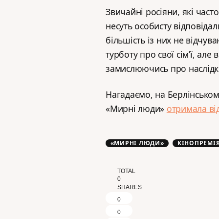
Звичайні росіяни, які част
несуть особисту відповідаль
більшість із них не відчув
турботу про свої сім’ї, ал
замислюючись про наслідки
Нагадаємо, на Берлінськом
«Мирні люди»
отримала ві
«МИРНІ ЛЮДИ»
КІНОПРЕМІ
TOTAL
0
SHARES
0
0