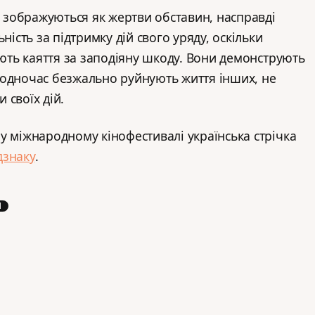
о зображуються як жертви обставин, насправді
ність за підтримку дій свого уряду, оскільки
ають каяття за заподіяну шкоду. Вони демонструють
е водночас безжально руйнують життя інших, не
 своїх дій.
у міжнародному кінофестивалі українська стрічка
дзнаку
.
Я