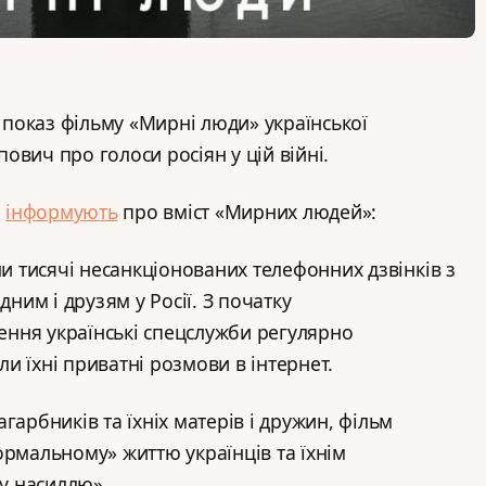
є показ фільму «Мирні люди» української
вич про голоси росіян у цій війні.
и
інформують
про вміст «Мирних людей»:
ли тисячі несанкціонованих телефонних дзвінків з
дним і друзям у Росії. З початку
ння українські спецслужби регулярно
и їхні приватні розмови в інтернет.
гарбників та їхніх матерів і дружин, фільм
ормальному» життю українців та їхнім
у насиллю».