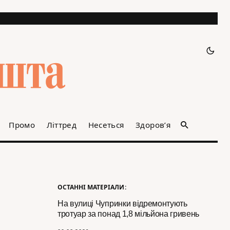
Промо
Літтред
Несеться
Здоров’я
ОСТАННІ МАТЕРІАЛИ:
На вулиці Чупринки відремонтують
тротуар за понад 1,8 мільйона гривень