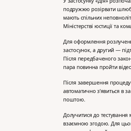
У застосунку «Дія» розпоча
подружжю розірвати шлюб 
мають спільних неповноліт
Міністерстві юстиції та кома
Для оформлення розлученн
застосунок, а другий — під
Після передбаченого закон
пара повинна пройти віде
Після завершення процеду
автоматично з’явиться в з
поштою.
Долучитися до тестування 
взаємною згодою. Для цьо