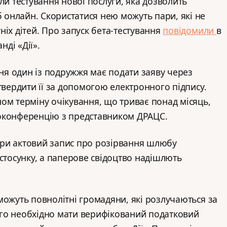
ли тестування нової послуги, яка дозволить
онлайн. Скористатися нею можуть пари, які не
ніх дітей. Про запуск бета-тестування
повідомили
в
нді «Дії».
я один із подружжя має подати заяву через
твердити її за допомогою електронного підпису.
ом терміну очікування, що триває понад місяць,
оконференцію з представником ДРАЦС.
ри актовий запис про розірвання шлюбу
астосунку, а паперове свідоцтво надішлють
можуть повнолітні громадяни, які розлучаються за
го необхідно мати верифікований податковий