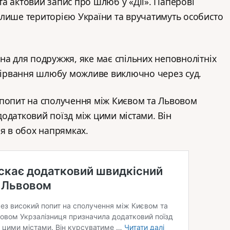
а актовий запис про шлюб у «Дії». Паперові
лише територією України та вручатимуть особисто
на для подружжя, яке має спільних неповнолітніх
озірвання шлюбу можливе виключно через суд.
 попит на сполучення між Києвом та Львовом
додатковий поїзд між цими містами. Він
ня в обох напрямках.