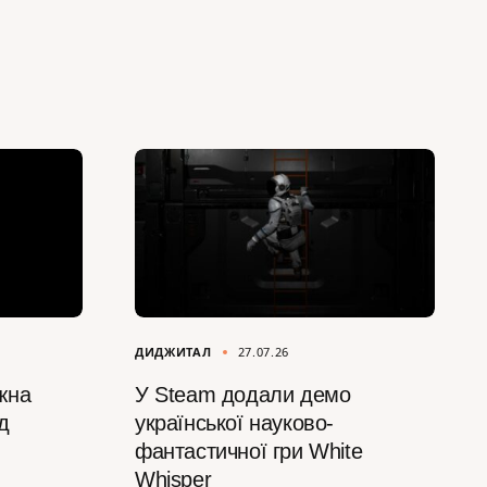
ДИДЖИТАЛ
27.07.26
жна
У Steam додали демо
д
української науково-
фантастичної гри White
Whisper