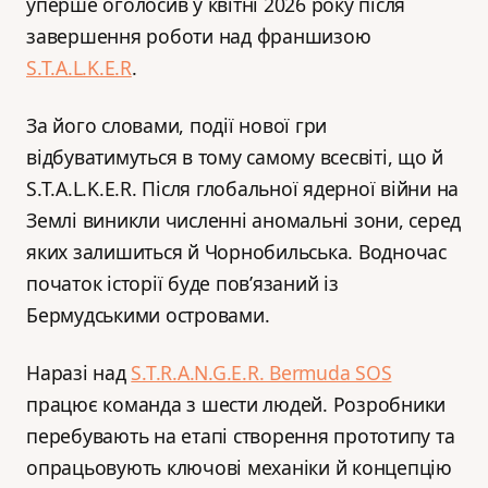
уперше оголосив у квітні 2026 року після
завершення роботи над франшизою
S.T.A.L.K.E.R
.
За його словами, події нової гри
відбуватимуться в тому самому всесвіті, що й
S.T.A.L.K.E.R. Після глобальної ядерної війни на
Землі виникли численні аномальні зони, серед
яких залишиться й Чорнобильська. Водночас
початок історії буде пов’язаний із
Бермудськими островами.
Наразі над
S.T.R.A.N.G.E.R. Bermuda SOS
працює команда з шести людей. Розробники
перебувають на етапі створення прототипу та
опрацьовують ключові механіки й концепцію