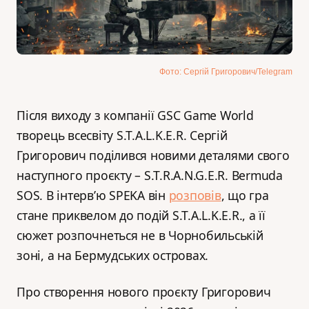
Фото: Сергій Григорович/Telegram
Після виходу з компанії GSC Game World
творець всесвіту S.T.A.L.K.E.R. Сергій
Григорович поділився новими деталями свого
наступного проєкту – S.T.R.A.N.G.E.R. Bermuda
SOS. В інтерв’ю SPEKA він
розповів
, що гра
стане приквелом до подій S.T.A.L.K.E.R., а її
сюжет розпочнеться не в Чорнобильській
зоні, а на Бермудських островах.
Про створення нового проєкту Григорович