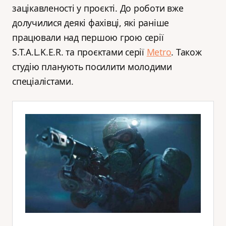
зацікавленості у проєкті. До роботи вже
долучилися деякі фахівці, які раніше
працювали над першою грою серії
S.T.A.L.K.E.R. та проєктами серії
Metro
. Також
студію планують посилити молодими
спеціалістами.