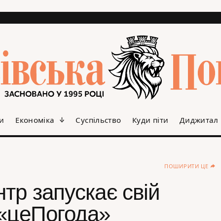
и
Економіка
Суспільство
Куди піти
Диджитал
ПОШИРИТИ ЦЕ
тр запускає свій
 «цеПогода»