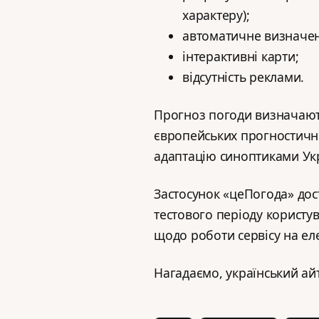
характеру);
автоматичне визначе
інтерактивні карти;
відсутність реклами.
Прогноз погоди визначают
європейських прогностични
адаптацію синоптиками Укр
Застосунок «цеПогода» до
тестового періоду користув
щодо роботи сервісу на е
Нагадаємо, український ай