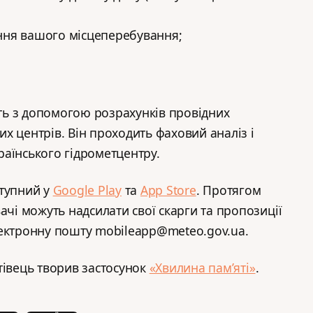
ння вашого місцеперебування;
ь з допомогою розрахунків провідних
х центрів. Він проходить фаховий аналіз і
аїнського гідрометцентру.
ступний у
Google Play
та
App Store
. Протягом
ачі можуть надсилати свої скарги та пропозиції
лектронну пошту mobileapp@meteo.gov.ua.
тівець творив застосунок
«Хвилина пам’яті»
.