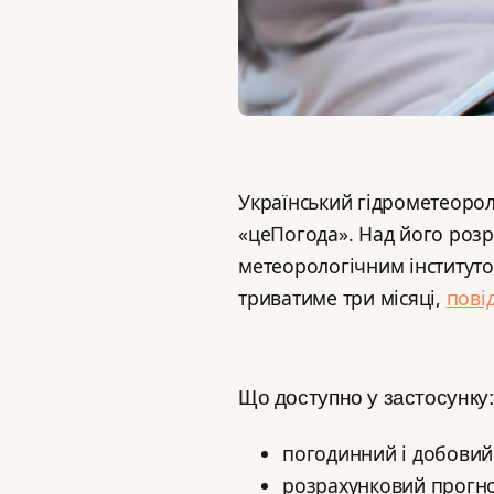
Український гідрометеорол
«цеПогода». Над його роз
метеорологічним інституто
триватиме три місяці,
пові
Що доступно у застосунку:
погодинний і добовий 
розрахунковий прогноз