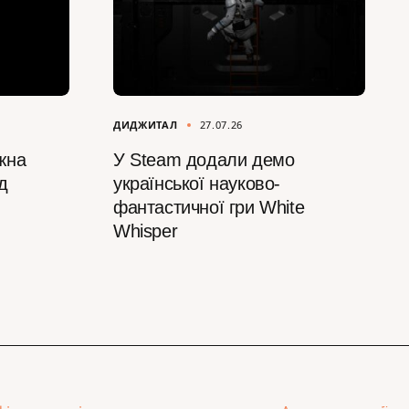
ДИДЖИТАЛ
27.07.26
жна
У Steam додали демо
д
української науково-
фантастичної гри White
Whisper