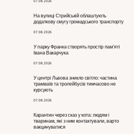
07.08.2026
На вулиці Стрийській облаштують
додаткову смугу громадського транспорту
07.08.2026
У парку Франка створять простір пам’яті
Івана Вакарчука
07.08.2026
У центрі Львова зникло світло: частина
трамваїв та тролейбусів тимчасово не
курсують
07.08.2026
Карантин через сказ у кота: людям і
тваринам, які з ним контактували, варто
вакцинуватися