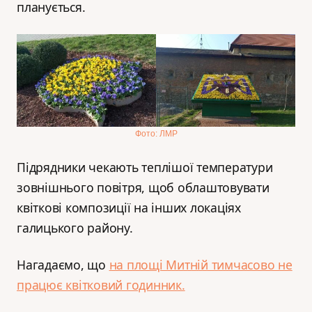
планується.
Фото: ЛМР
Підрядники чекають теплішої температури
зовнішнього повітря, щоб облаштовувати
квіткові композиції на інших локаціях
галицького району.
Нагадаємо, що
на площі Митній тимчасово не
працює квітковий годинник.