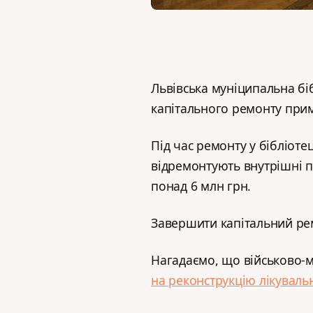
Львівська муніципальна бі
капітального ремонту примі
Під час ремонту у бібліоте
відремонтують внутрішні п
понад 6 млн грн.
Завершити капітальний рем
Нагадаємо, що військово-
на реконструкцію лікуваль