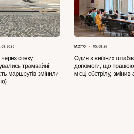
.08.2026
МІСТО
05.08.26
 через спеку
Один з виїзних штабів
вались трамвайні
допомоги, що працюю
ість маршрутів змінили
місці обстрілу, змінив
но)