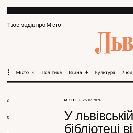
Твоє медіа про Місто
Місто
Політика
Війна
Культура
Люд
МІСТО
25.02.2026
0
У львівські
0
бібліотеці 