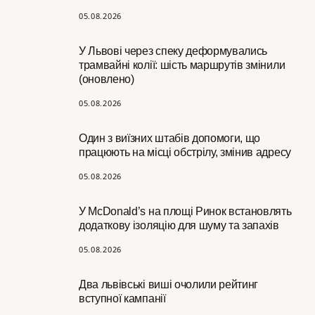
05.08.2026
У Львові через спеку деформувались
трамвайні колії: шість маршрутів змінили
(оновлено)
05.08.2026
Один з виїзних штабів допомоги, що
працюють на місці обстрілу, змінив адресу
05.08.2026
У McDonald’s на площі Ринок встановлять
додаткову ізоляцію для шуму та запахів
05.08.2026
Два львівські виші очолили рейтинг
вступної кампанії