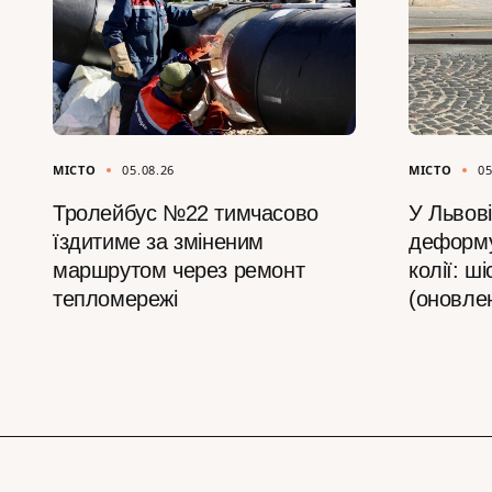
МІСТО
05.08.26
МІСТО
05
Тролейбус №22 тимчасово
У Львові
їздитиме за зміненим
деформу
маршрутом через ремонт
колії: ш
тепломережі
(оновле