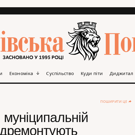
и
Економіка
Суспільство
Куди піти
Диджитал
ПОШИРИТИ ЦЕ
й муніципальній
відремонтують