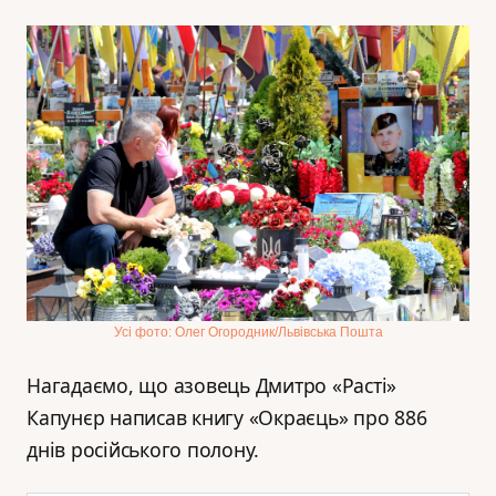
Усі фото: Олег Огородник/Львівська Пошта
Нагадаємо, що азовець Дмитро «Расті»
Капунєр написав книгу «Окраєць» про 886
днів російського полону.