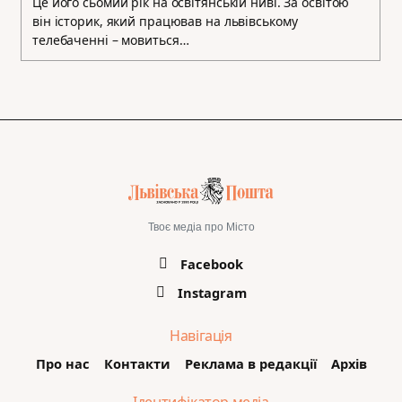
Це його сьомий рік на освітянській ниві. За освітою
він історик, який працював на львівському
телебаченні – мовиться…
Твоє медіа про Місто
Facebook
Instagram
Навігація
Про нас
Контакти
Реклама в редакції
Архів