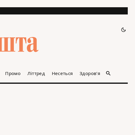
Промо
Літтред
Несеться
Здоров’я