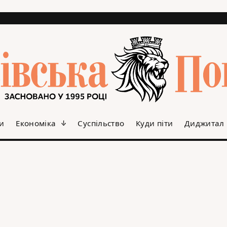
и
Економіка
Суспільство
Куди піти
Диджитал