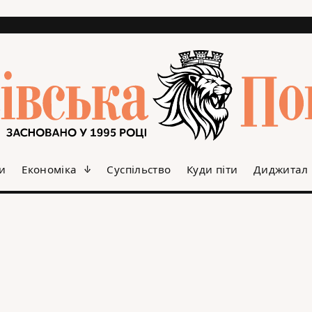
и
Економіка
Суспільство
Куди піти
Диджитал