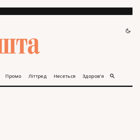
Промо
Літтред
Несеться
Здоров’я