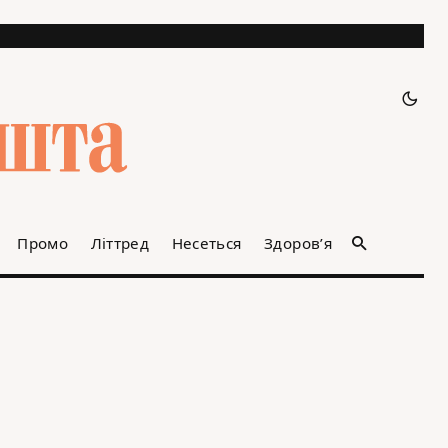
Промо
Літтред
Несеться
Здоров’я