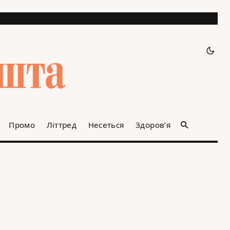
Промо
Літтред
Несеться
Здоров’я