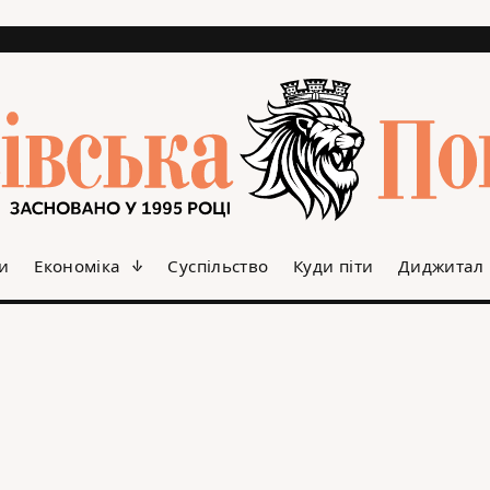
и
Економіка
Суспільство
Куди піти
Диджитал