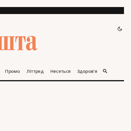
Промо
Літтред
Несеться
Здоров’я