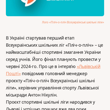
Лого «Пліч-о-пліч Всеукраїнські шкільні ліги»
В Україні стартував перший етап
Всеукраїнських шкільних ліг «Пліч-о-пліч» – це
наймасштабніші спортивні змагання України
серед учнів. Його фінал планують провести у
червні 2024-го. Про це в інтерв’ю
«Львівській
Пошті»
повідомив головний менеджер
проєкту «Пліч-о-пліч Всеукраїнські шкільні
ліги», керівник управління спорту Львівської
міськради Антон Нікулін.
Проєкт спортивні шкільні ліги народився у
Львові і успішно працює вже два роки