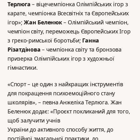
Терлюга
– віцечемпіонка Олімпійських ігор з
карате, чемпіонка Всесвітніх та Європейських
ігор»;
Жан Беленюк
– Олімпійський чемпіон,
чемпіон світу, переможець Європейських Ігор
з греко-римської боротьби;
Ганна
Різатдінова
– чемпіонка світу та бронзова
призерка Олімпійських ігор з художньої
гімнастики.
«Спорт – це один з найкращих інструментів
для покращення психоемоційного стану
школярів», – певна Анжеліка Терлюга. Жан
Беленюк додає: «Проєкт покликаний для того,
щоб залучити учнів
України до активного способу життя, до
постійної змагальної практики, до