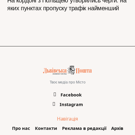
На кордоні з Польщею утворились черги: на
яких пунктах пропуску трафік найменший
Твоє медіа про Місто
Facebook
Instagram
Навігація
Про нас
Контакти
Реклама в редакції
Архів